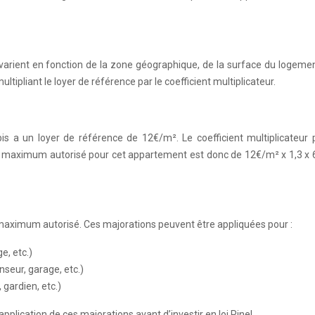
et varient en fonction de la zone géographique, de la surface du logeme
tipliant le loyer de référence par le coefficient multiplicateur.
 a un loyer de référence de 12€/m². Le coefficient multiplicateur 
er maximum autorisé pour cet appartement est donc de 12€/m² x 1,3 x 
er maximum autorisé. Ces majorations peuvent être appliquées pour :
e, etc.)
nseur, garage, etc.)
 gardien, etc.)
application de ces majorations avant d’investir en loi Pinel.