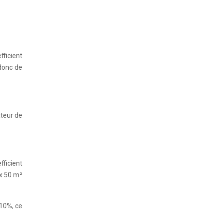
ficient
donc de
ateur de
ficient
 x 50 m²
 10%, ce