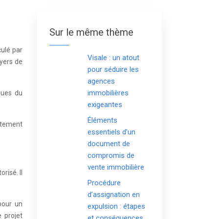
Sur le même thème
culé par
Visale : un atout
oyers de
pour séduire les
agences
immobilières
ques du
exigeantes
Éléments
rtement
essentiels d’un
document de
compromis de
vente immobilière
risé. Il
Procédure
d’assignation en
pour un
expulsion : étapes
 projet
et conséquences