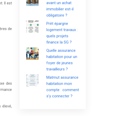
avant un achat
. Il est
immobilier est-il
obligatoire ?
Prêt épargne
tères de
logement travaux :
quels projets
finance la SG ?
Quelle assurance
habitation pour un
foyer de jeunes
travailleurs ?
Matmut assurance
ixe des
habitation mon
ormance
compte : comment
s’y connecter ?
 élevé,