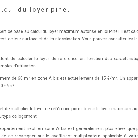
lcul du loyer pinel
sert de base au calcul du loyer maximum autorisé en loi Pinel. Il est cal
nt, de leur surface et de leur localisation. Vous pouvez consulter les l
ttent de calculer le loyer de référence en fonction des caractéristi
mples d’utilisation.
tement de 60 m² en zone A bis est actuellement de 15 €/m². Un appa
10 €/m².
t de multiplier le loyer de référence pour obtenir le loyer maximum auto
du type de logement.
un appartement neuf en zone A bis est généralement plus élevé que 
e se renseigner sur le coefficient multiplicateur applicable à votre