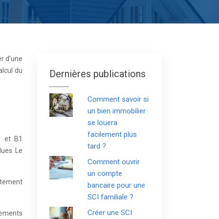
er d’une
alcul du
Dernières publications
Comment savoir si
un bien immobilier
se louera
facilement plus
s et B1
tard ?
ues. Le
Comment ouvrir
un compte
rtement
bancaire pour une
SCI familiale ?
Créer une SCI
gements