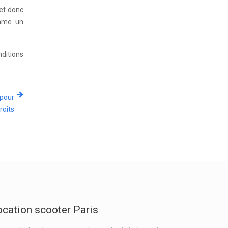
 et donc
omme un
ditions
 pour
roits
ocation scooter Paris