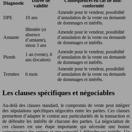
Durée de
Conséquences en cas de non-
Diagnostic
validité
conformité
Amende pour le vendeur, possibilité
DPE
10 ans
d’annulation de la vente ou demande
de dommages et intérêts.
Illimitée (si
Amende pour le vendeur, possibilité
absence
Amiante
d’annulation de la vente ou demande
d’amiante),
de dommages et intérêts.
sinon 3 ans
Amende pour le vendeur, possibilité
1 an (vente), 6
Plomb
d’annulation de la vente ou demande
ans (location)
de dommages et intérêts.
Amende pour le vendeur, possibilité
Termites
6 mois
d’annulation de la vente ou demande
de dommages et intérêts.
Les clauses spécifiques et négociables
Au-delà des clauses standard, le compromis de vente peut intégrer
des stipulations spécifiques négociées entre les parties. Ces clauses
permettent d’adapter le contrat aux particularités de la transaction et
de défendre les intérêts de chacune des parties. La négociation de
ces clauses est une étape importante qui nécessite une bonne
connaissance des enjeux et une capacité à défendre ses intérêts. Un