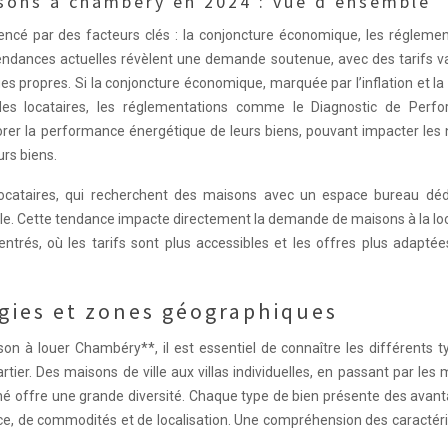
sons à chambéry en 2024 : vue d’ensemble
ncé par des facteurs clés : la conjoncture économique, les réglemen
tendances actuelles révèlent une demande soutenue, avec des tarifs v
ques propres. Si la conjoncture économique, marquée par l’inflation et l
 des locataires, les réglementations comme le Diagnostic de Perf
iorer la performance énergétique de leurs biens, pouvant impacter les
urs biens.
s locataires, qui recherchent des maisons avec un espace bureau déd
ble. Cette tendance impacte directement la demande de maisons à la lo
rés, où les tarifs sont plus accessibles et les offres plus adaptée
ogies et zones géographiques
on à louer Chambéry**, il est essentiel de connaître les différents 
rtier. Des maisons de ville aux villas individuelles, en passant par les
ché offre une grande diversité. Chaque type de bien présente des avan
ace, de commodités et de localisation. Une compréhension des caractér