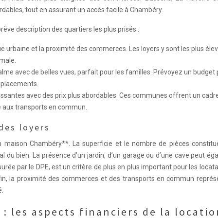
ordables, tout en assurant un accès facile à Chambéry.
brève description des quartiers les plus prisés :
vie urbaine et la proximité des commerces. Les loyers y sont les plus élev
imale.
lme avec de belles vues, parfait pour les familles. Prévoyez un budget 
déplacements.
ressantes avec des prix plus abordables. Ces communes offrent un cadre
e aux transports en commun.
des loyers
ion maison Chambéry**. La superficie et le nombre de pièces constitu
al du bien. La présence d’un jardin, d’un garage ou d’une cave peut é
rée par le DPE, est un critère de plus en plus important pour les locata
Enfin, la proximité des commerces et des transports en commun représ
é.
: les aspects financiers de la locati