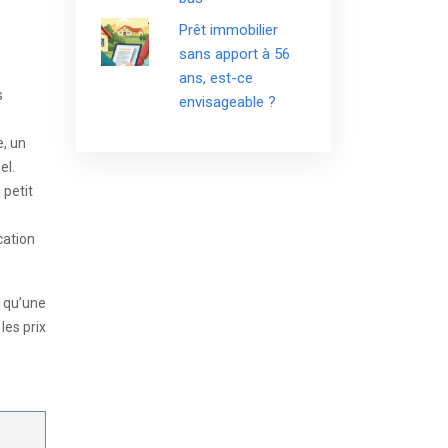
Prêt immobilier
sans apport à 56
ans, est-ce
s
envisageable ?
e, un
el.
 petit
cation
 qu’une
les prix