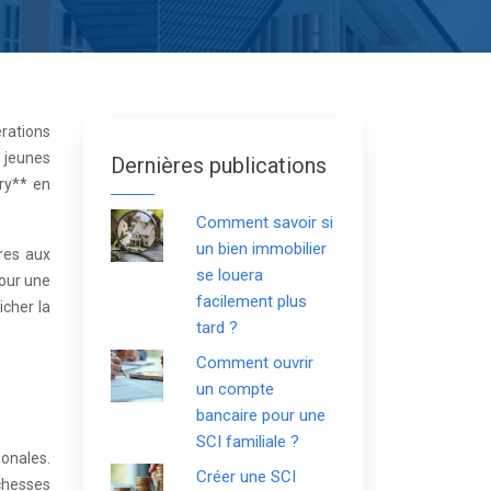
érations
s jeunes
Dernières publications
éry** en
Comment savoir si
un bien immobilier
res aux
se louera
pour une
facilement plus
icher la
tard ?
Comment ouvrir
un compte
bancaire pour une
SCI familiale ?
ionales.
Créer une SCI
ichesses