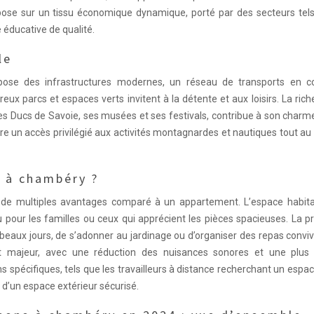
é repose sur un tissu économique dynamique, porté par des secteurs tel
e éducative de qualité.
le
pose des infrastructures modernes, un réseau de transports en
x parcs et espaces verts invitent à la détente et aux loisirs. La ric
des Ducs de Savoie, ses musées et ses festivals, contribue à son charme
ffre un accès privilégié aux activités montagnardes et nautiques tout au
 à chambéry ?
 de multiples avantages comparé à un appartement. L’espace habita
 pour les familles ou ceux qui apprécient les pièces spacieuses. La 
beaux jours, de s’adonner au jardinage ou d’organiser des repas convi
out majeur, avec une réduction des nuisances sonores et une plus
 spécifiques, tels que les travailleurs à distance recherchant un espa
 d’un espace extérieur sécurisé.