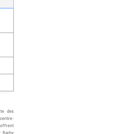
nte des
centre-
 offrent
t Barby