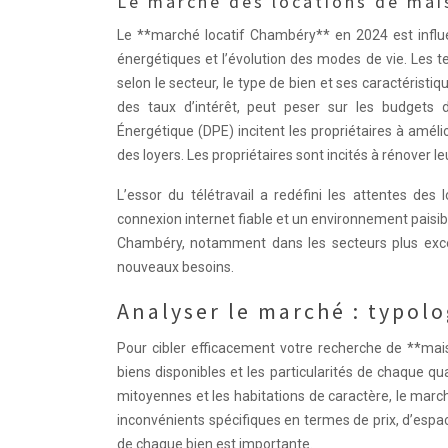
Le marché des locations de mai
Le **marché locatif Chambéry** en 2024 est influe
énergétiques et l’évolution des modes de vie. Les 
selon le secteur, le type de bien et ses caractéristi
des taux d’intérêt, peut peser sur les budgets
Énergétique (DPE) incitent les propriétaires à amél
des loyers. Les propriétaires sont incités à rénover le
L’essor du télétravail a redéfini les attentes de
connexion internet fiable et un environnement paisi
Chambéry, notamment dans les secteurs plus excent
nouveaux besoins.
Analyser le marché : typol
Pour cibler efficacement votre recherche de **mais
biens disponibles et les particularités de chaque qua
mitoyennes et les habitations de caractère, le mar
inconvénients spécifiques en termes de prix, d’esp
de chaque bien est importante.