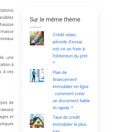
tations
ariables
Sur le même thème
a hausse
ormance
Crédit relais
 niveaux
période d’essai :
est-ce un frein à
l’obtention du prêt
ié, une
?
cation à
s à ces
Plan de
financement
immobilier en ligne
: comment créer
un document fiable
types de
et rapide ?
 maisons
tages et
Taux de crédit
istiques
immobilier le plus
bas