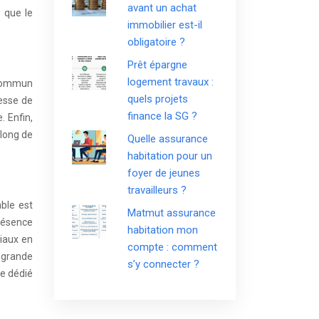
avant un achat
s que le
immobilier est-il
obligatoire ?
Prêt épargne
logement travaux :
 commun
quels projets
hesse de
finance la SG ?
. Enfin,
 long de
Quelle assurance
habitation pour un
foyer de jeunes
travailleurs ?
ble est
Matmut assurance
présence
habitation mon
viaux en
compte : comment
 grande
s’y connecter ?
ce dédié