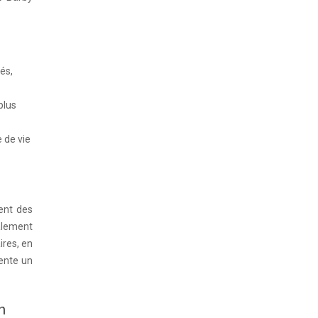
és,
plus
 de vie
ent des
galement
ires, en
ente un
on