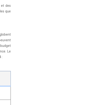
 et des
lles que
globent
 peuvent
n budget
ence. Le
 :