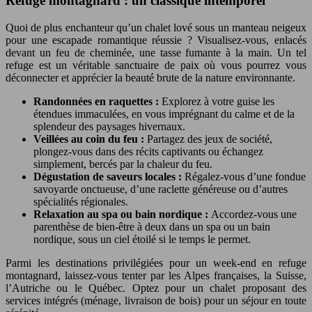
Refuge montagnard : un classique intemporel
Quoi de plus enchanteur qu’un chalet lové sous un manteau neigeux
pour une escapade romantique réussie ? Visualisez-vous, enlacés
devant un feu de cheminée, une tasse fumante à la main. Un tel
refuge est un véritable sanctuaire de paix où vous pourrez vous
déconnecter et apprécier la beauté brute de la nature environnante.
Randonnées en raquettes :
Explorez à votre guise les
étendues immaculées, en vous imprégnant du calme et de la
splendeur des paysages hivernaux.
Veillées au coin du feu :
Partagez des jeux de société,
plongez-vous dans des récits captivants ou échangez
simplement, bercés par la chaleur du feu.
Dégustation de saveurs locales :
Régalez-vous d’une fondue
savoyarde onctueuse, d’une raclette généreuse ou d’autres
spécialités régionales.
Relaxation au spa ou bain nordique :
Accordez-vous une
parenthèse de bien-être à deux dans un spa ou un bain
nordique, sous un ciel étoilé si le temps le permet.
Parmi les destinations privilégiées pour un week-end en refuge
montagnard, laissez-vous tenter par les Alpes françaises, la Suisse,
l’Autriche ou le Québec. Optez pour un chalet proposant des
services intégrés (ménage, livraison de bois) pour un séjour en toute