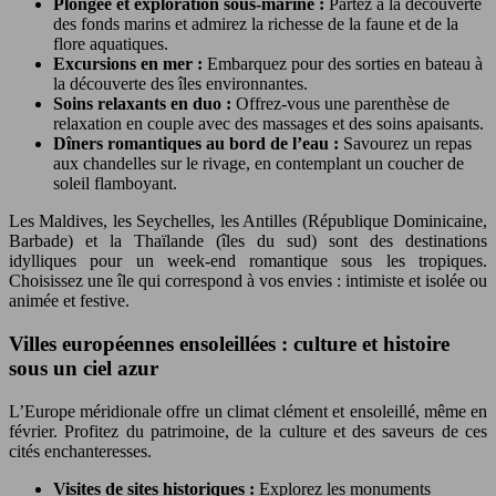
Plongée et exploration sous-marine :
Partez à la découverte
des fonds marins et admirez la richesse de la faune et de la
flore aquatiques.
Excursions en mer :
Embarquez pour des sorties en bateau à
la découverte des îles environnantes.
Soins relaxants en duo :
Offrez-vous une parenthèse de
relaxation en couple avec des massages et des soins apaisants.
Dîners romantiques au bord de l’eau :
Savourez un repas
aux chandelles sur le rivage, en contemplant un coucher de
soleil flamboyant.
Les Maldives, les Seychelles, les Antilles (République Dominicaine,
Barbade) et la Thaïlande (îles du sud) sont des destinations
idylliques pour un week-end romantique sous les tropiques.
Choisissez une île qui correspond à vos envies : intimiste et isolée ou
animée et festive.
Villes européennes ensoleillées : culture et histoire
sous un ciel azur
L’Europe méridionale offre un climat clément et ensoleillé, même en
février. Profitez du patrimoine, de la culture et des saveurs de ces
cités enchanteresses.
Visites de sites historiques :
Explorez les monuments